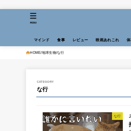
MENU
マインド
食事
レビュー
映画あれこれ
体
HOME
地球生物
な行
な行
な行