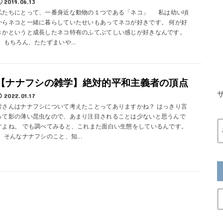
2019.06.13
私たちにとって、一番身近な動物の１つである「ネコ」 私は幼い頃
からネコと一緒に暮らしていたせいもあってネコが好きです。 何が好
きかというと成長したネコ特有のふてぶてしい感じが好きなんです。
もちろん、たたずまいや...
【ナナフシの雑学】絶対的平和主義者の頂点
2022.01.17
皆さんはナナフシについて考えたことってありますかね？ はっきり言
って影の薄い昆虫なので、あまり注目されることは少ないと思うんで
すよね。 でも調べてみると、これまた面白い生態をしているんです。
そんなナナフシのこと、知...