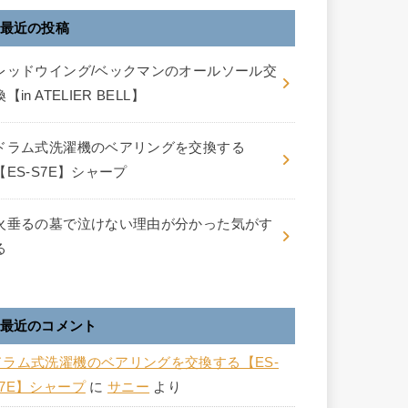
最近の投稿
レッドウイング/ベックマンのオールソール交
換【in ATELIER BELL】
ドラム式洗濯機のベアリングを交換する
【ES-S7E】シャープ
火垂るの墓で泣けない理由が分かった気がす
る
最近のコメント
ドラム式洗濯機のベアリングを交換する【ES-
S7E】シャープ
に
サニー
より