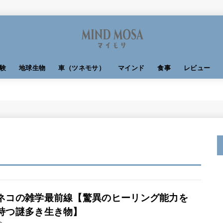
験
地球生物
車（ツネモサ）
マインド
食事
レビュー
ネコの雑学最前線【驚異のヒーリング能力を
持つ謎多き生き物】