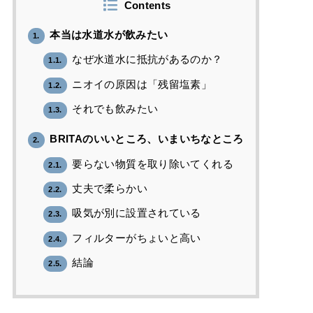
Contents
本当は水道水が飲みたい
1.
なぜ水道水に抵抗があるのか？
1.1.
ニオイの原因は「残留塩素」
1.2.
それでも飲みたい
1.3.
BRITAのいいところ、いまいちなところ
2.
要らない物質を取り除いてくれる
2.1.
丈夫で柔らかい
2.2.
吸気が別に設置されている
2.3.
フィルターがちょいと高い
2.4.
結論
2.5.