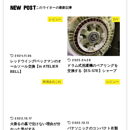
NEW POST
レビュー
DIY
2024.11.06
2025.04.28
レッドウイング/ベックマンのオ
ドラム式洗濯機のベアリングを
ールソール交換【in ATELIER
交換する【ES-S7E】シャープ
BELL】
映画あれこれ
レビュー
2022.10.17
2022.10.13
火垂るの墓で泣けない理由が分
パナソニックのコンパクト衣類
かった気がする