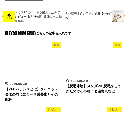
マウスPCのノートを購入したので
鼻中隔弯曲症の手術の効果【一年経
レビュー【評判検証】用途は主に動
過】
画編集
RECOMMEND
食事
食事
2021.05.30
2021.05.30
【脱毛体験】メンズVIO脱毛をして
【PFCバランスとは】ダイエット
きたのでその様子と注意点など
失敗の前に知るべき栄養素とその
配分
レビュー
レビュー