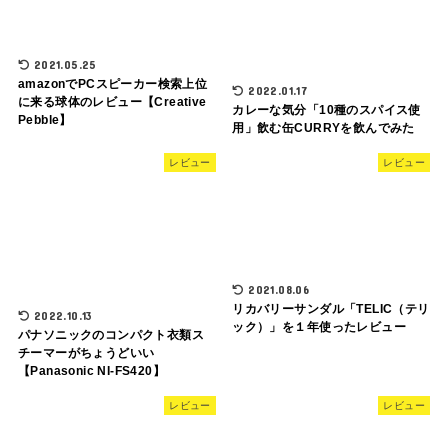
2021.05.25
amazonでPCスピーカー検索上位
2022.01.17
に来る球体のレビュー【Creative
カレーな気分「10種のスパイス使
Pebble】
用」飲む缶CURRYを飲んでみた
レビュー
レビュー
2021.08.06
リカバリーサンダル「TELIC（テリ
2022.10.13
ック）」を１年使ったレビュー
パナソニックのコンパクト衣類ス
チーマーがちょうどいい
【Panasonic NI-FS420】
レビュー
レビュー